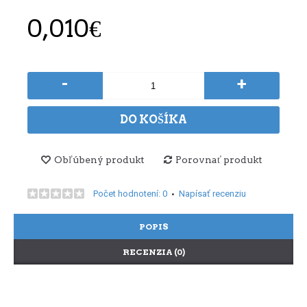
0,010€
-
+
DO KOŠÍKA
Obľúbený produkt
Porovnať produkt
Počet hodnotení: 0
Napísať recenziu
•
POPIS
RECENZIA (0)