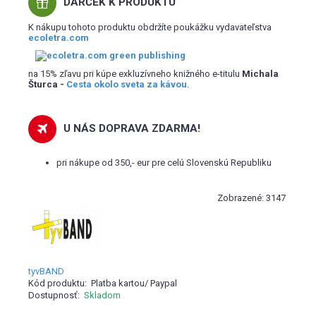
DARČEK K PRODUKTU
K nákupu tohoto produktu obdržíte poukážku vydavateľstva
ecoletra.com
na 15% zľavu pri kúpe exkluzívneho knižného e-titulu
Michala
Šturca -
Cesta okolo sveta za kávou
.
U NÁS DOPRAVA ZDARMA!
pri nákupe od 350,- eur pre celú Slovenskú Republiku
Zobrazené: 3147
tyvBAND
Kód produktu:
Platba kartou/ Paypal
Dostupnosť:
Skladom