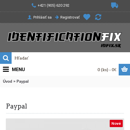
+421 (905) 620 292
Prihlásiť sa
Registrovať
MENU
0 (ks) - 0€
»
Úvod
Paypal
Paypal
Nové