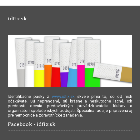
idfix.sk
Identifikačné pásky z
www.idfix.sk
skvele plnia to, čo od nich
očakávate. Sú neprenosné, sú krásne a neskutočne lacné. Ich
prednosti ocenia predovšetkým prevádzkovatelia klubov a
organizátori spoločenských podujatí. Špeciálna rada je pripravená aj
pre nemocnice a zdravotnícke zariadenia.
Facebook - idfix.sk