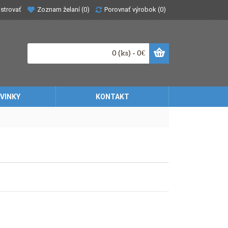
Zoznam želaní (
0
)
Porovnať výrobok (
0
)
strovať
0 (ks) - 0€
VINKY
KONTAKT