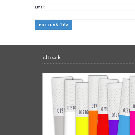
Email:
PRIHLÁSIŤ SA
idfix.sk