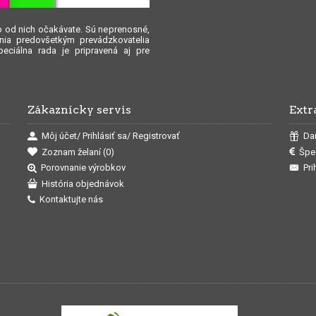
čo od nich očakávate. Sú neprenosné,
nia predovšetkým prevádzkovatelia
peciálna rada je pripravená aj pre
Zákaznícky servis
Extr
Môj účet/ Prihlásiť sa/ Registrovať
Da
Zoznam želaní (
0
)
Špe
Porovnanie výrobkov
Pri
História objednávok
Kontaktujte nás