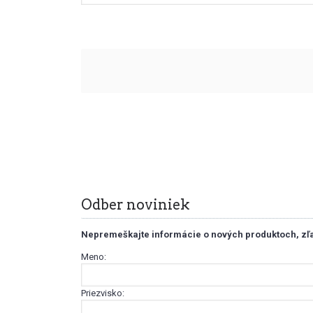
Dòn't wrìte anythìng ìn thìs fìèld:
Odber noviniek
Nepremeškajte informácie o nových produktoch, zľa
Meno:
Priezvisko: