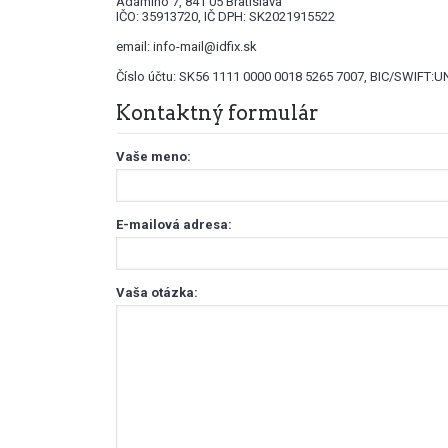
Adámiho 7, 841 05 Bratislava
IČO: 35913720, IČ DPH: SK2021915522
email: info-mail@idfix.sk
Číslo účtu: SK56 1111 0000 0018 5265 7007, BIC/SWIFT
Kontaktný formulár
Vaše meno:
E-mailová adresa:
Vaša otázka: