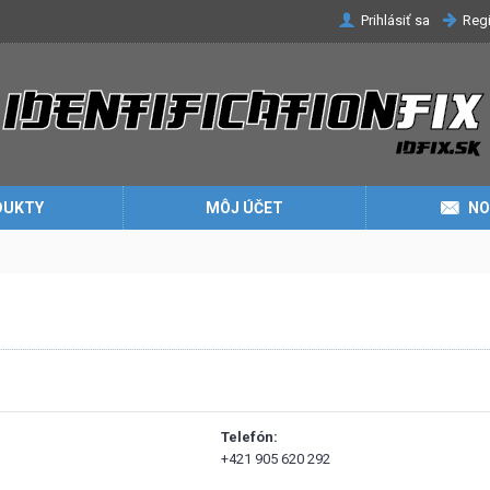
Prihlásiť sa
Regi
DUKTY
MÔJ ÚČET
NO
Telefón:
+421 905 620 292