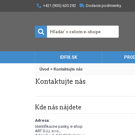
+421 (905) 620 292
Dodacie podmienky
IDFIX.SK
PRO
»
Úvod
Kontaktujte nás
Kontaktujte nás
Kde nás nájdete
Adresa:
Identifikacne pasky, e-shop
ART DJJ, s.r.o.,