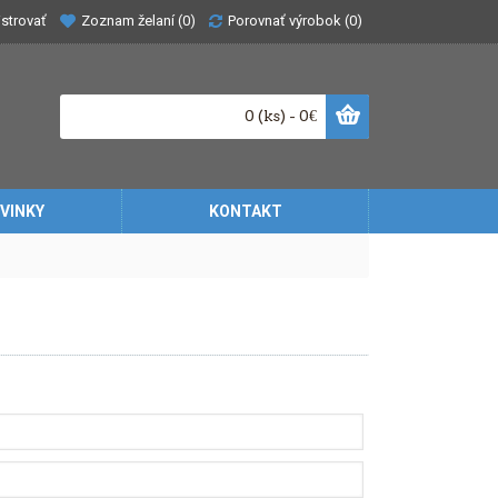
Zoznam želaní (
0
)
Porovnať výrobok (
0
)
strovať
0 (ks) - 0€
VINKY
KONTAKT