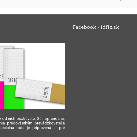
Facebook - idfix.sk
čo od nich očakávate. Sú neprenosné,
nia predovšetkým prevádzkovatelia
peciálna rada je pripravená aj pre