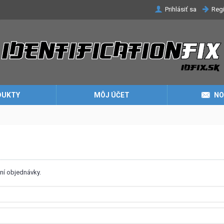
Prihlásiť sa
Regi
DUKTY
MÔJ ÚČET
NO
ní objednávky.