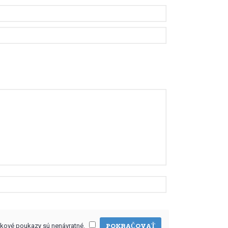
kové poukazy sú nenávratné.
POKRAČOVAŤ