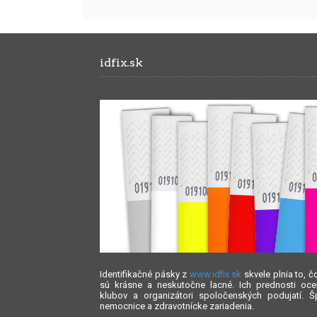
idfix.sk
Identifikačné pásky z
www.idfix.sk
skvele plnia to, 
sú krásne a neskutočne lacné. Ich prednosti oce
klubov a organizátori spoločenských podujatí. Š
nemocnice a zdravotnícke zariadenia.