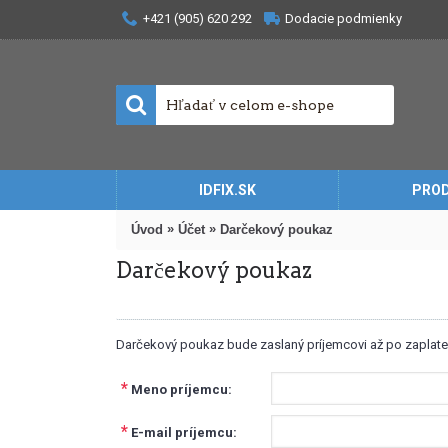
+421 (905) 620 292
Dodacie podmienky
IDFIX.SK
PRO
»
»
Úvod
Účet
Darčekový poukaz
Darčekový poukaz
Darčekový poukaz bude zaslaný príjemcovi až po zaplate
*
Meno príjemcu:
*
E-mail príjemcu: