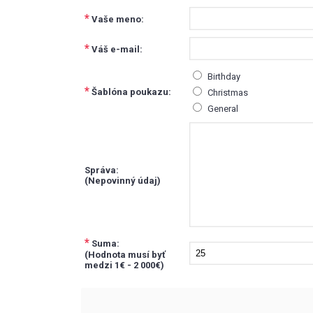
*
Vaše meno:
*
Váš e-mail:
Birthday
*
Šablóna poukazu:
Christmas
General
Správa:
(Nepovinný údaj)
*
Suma:
(Hodnota musí byť
medzi 1€ - 2 000€)