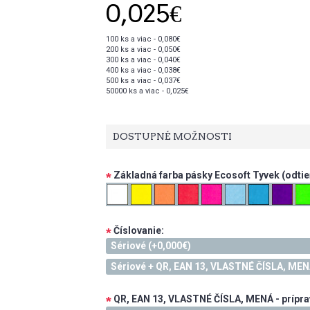
0,025€
100 ks a viac - 0,080€
200 ks a viac - 0,050€
300 ks a viac - 0,040€
400 ks a viac - 0,038€
500 ks a viac - 0,037€
50000 ks a viac - 0,025€
DOSTUPNÉ MOŽNOSTI
Základná farba pásky Ecosoft Tyvek (odtieň
*
Číslovanie:
*
Sériové (+0,000€)
Sériové + QR, EAN 13, VLASTNÉ ČÍSLA, ME
QR, EAN 13, VLASTNÉ ČÍSLA, MENÁ - prípra
*