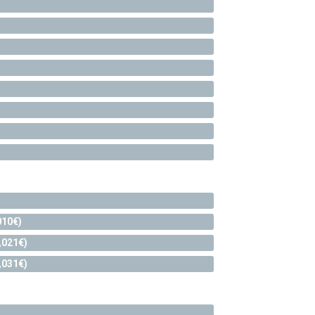
010€)
,021€)
,031€)