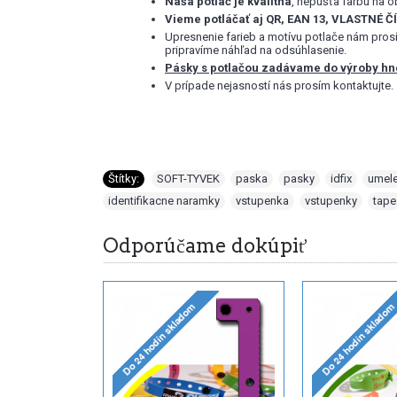
Naša potlač je kvalitná
, nepúšťa farbu na 
Vieme potláčať aj QR, EAN 13, VLASTNÉ Č
Upresnenie farieb a motívu potlače nám pros
pripravíme náhľad na odsúhlasenie.
Pásky s potlačou zadávame do výroby hne
V prípade nejasností nás prosím kontaktujte.
Štítky:
SOFT-TYVEK
,
paska
,
pasky
,
idfix
,
umel
identifikacne naramky
,
vstupenka
,
vstupenky
,
tape
Odporúčame dokúpiť