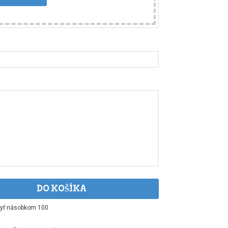
DO KOŠÍKA
byť násobkom 100