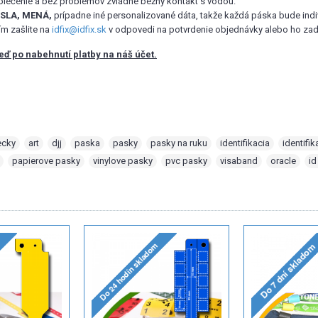
oblečenie a bez problémov zvládne bežný kontakt s vodou.
ÍSLA, MENÁ,
prípadne iné personalizované dáta, takže každá páska bude indi
ím zašlite na
idfix@idfix.sk
v odpovedi na potvrdenie objednávky alebo ho za
ď po nabehnutí platby na náš účet.
ecky
,
art
,
djj
,
paska
,
pasky
,
pasky na ruku
,
identifikacia
,
identifi
,
papierove pasky
,
vinylove pasky
,
pvc pasky
,
visaband
,
oracle
,
id