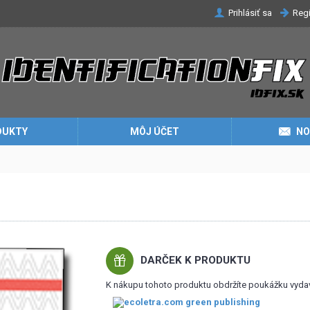
Prihlásiť sa
Regi
DUKTY
MÔJ ÚČET
NO
DARČEK K PRODUKTU
K nákupu tohoto produktu obdržíte poukážku vyda