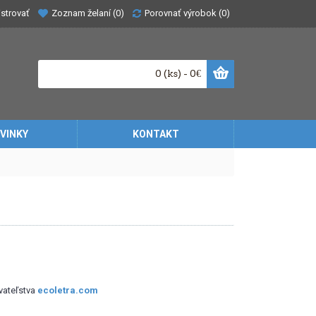
Zoznam želaní (
0
)
Porovnať výrobok (
0
)
strovať
0 (ks) - 0€
VINKY
KONTAKT
vateľstva
ecoletra.com