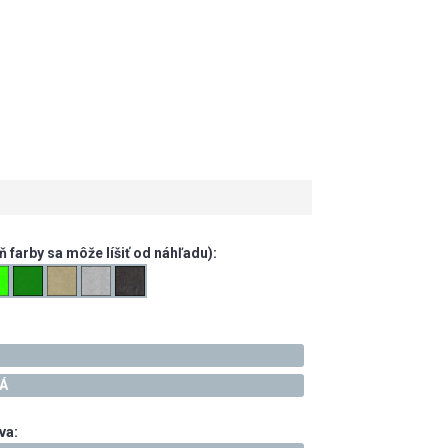
 farby sa môže líšiť od náhľadu):
NÁ
va: