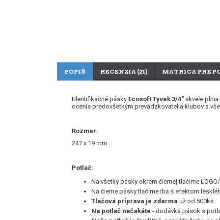
POPIS
RECENZIA (21)
MATRICA PRE P
Identifikačné pásky
Ecosoft Tyvek 3/4"
skvele plnia
ocenia predovšetkým prevádzkovatelia klubov a všetci
Rozmer:
247 x 19 mm
Potlač:
Na všetky pásky okrem čiernej tlačíme LOGO
Na čierne pásky tlačíme iba s efektom leskléh
Tlačová príprava je zdarma
už od 500ks
Na potlač nečakáte
- dodávka pások s potl