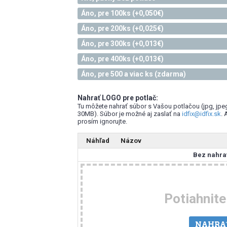
Áno, pre 100ks (+0,050€)
Áno, pre 200ks (+0,025€)
Áno, pre 300ks (+0,013€)
Áno, pre 400ks (+0,013€)
Áno, pre 500 a viac ks (zdarma)
Nahrať LOGO pre potlač:
Tu môžete nahrať súbor s Vašou potlačou (jpg, jpeg, p
30MB). Súbor je možné aj zaslať na
idfix@idfix.sk
. 
prosím ignorujte.
Náhľad
Názov
Bez nahra
Potiahnit
NAHRA