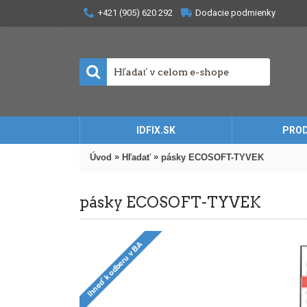
+421 (905) 620 292
Dodacie podmienky
IDFIX.SK
PRO
»
»
Úvod
Hľadať
pásky ECOSOFT-TYVEK
pásky ECOSOFT-TYVEK