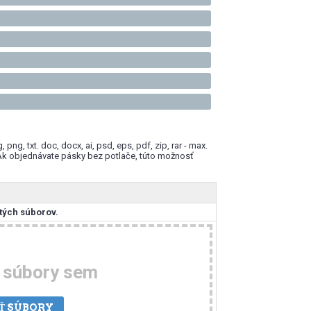
ng, txt. doc, docx, ai, psd, eps, pdf, zip, rar - max.
Ak objednávate pásky bez potlače, túto možnosť
tých súborov.
e súbory sem
Ť SÚBORY