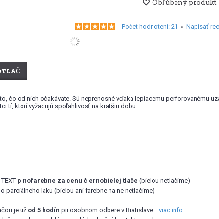
Obľúbený produkt
Počet hodnotení: 21
Napísať re
•
OTLAČ
 to, čo od nich očakávate. Sú neprenosné vďaka lepiacemu perforovanému uzáv
 tí, ktorí vyžadujú spoľahlivosť na kratšiu dobu.
/ TEXT
plnofarebne za cenu čiernobielej tlače
(bielou netlačíme)
o parciálneho laku (bielou ani farebne na ne netlačíme)
ačou je už
od 5 hodín
pri osobnom odbere v Bratislave ...
viac info