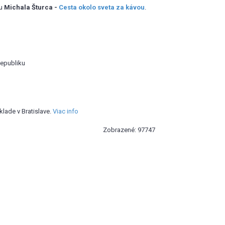
lu
Michala Šturca -
Cesta okolo sveta za kávou
.
Republiku
klade v Bratislave.
Viac info
Zobrazené: 97747