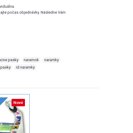
viduálna.
dajte počas objednávky. Následne Vám
kacne pasky
,
naramok
,
naramky
,
 pasky
,
id naramky
Nové