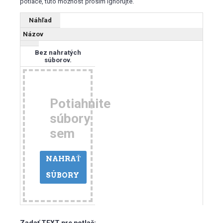
potlače, túto možnosť prosím ignorujte.
Náhľad
Názov
Bez nahratých
súborov.
Potiahnite
súbory
sem
NAHRAŤ
SÚBORY