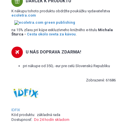
DARČEK K PRODUKTU
K nákupu tohoto produktu obdržíte poukážku vydavateľstva
ecoletra.com
na 15% zľavu pri kúpe exkluzívneho knižného e-titulu
Michala
Šturca -
Cesta okolo sveta za kávou
.
U NÁS DOPRAVA ZDARMA!
pri nákupe od 350,- eur pre celú Slovenskú Republiku
Zobrazené: 61686
IDFIX
Kód produktu:
základná rada
Dostupnosť:
Do 24 hodín skladom