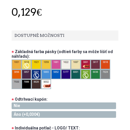
0,129€
DOSTUPNÉ MOŽNOSTI
Základná farba pásky (odtieň farby sa môže líšiť od
*
náhľadu):
Odtrhvací kupón:
*
Nie
Áno (+0,030€)
Individuálna potlač - LOGO/ TEXT:
*