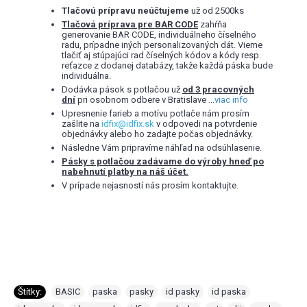
Tlačovú prípravu neúčtujeme
už od 2500ks
Tlačová príprava pre BAR CODE
zahŕňa
generovanie BAR CODE, individuálneho číselného
radu, prípadne iných personalizovaných dát. Vieme
tlačiť aj stúpajúci rad číselných kódov a kódy resp.
reťazce z dodanej databázy, takže každá páska bude
individuálna.
Dodávka pások s potlačou už
od 3 pracovných
dní
pri osobnom odbere v Bratislave ...
viac info
Upresnenie farieb a motívu potlače nám prosím
zašlite na
idfix@idfix.sk
v odpovedi na potvrdenie
objednávky alebo ho zadajte počas objednávky.
Následne Vám pripravíme náhľad na odsúhlasenie.
Pásky s potlačou zadávame do výroby hneď po
nabehnutí platby na náš účet.
V prípade nejasností nás prosím kontaktujte.
Štítky:
BASIC
,
paska
,
pasky
,
id pasky
,
id paska
,