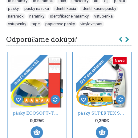
id naramky
,
id naramok
,
idfix
,
umelecky
,
art
,
djj
,
paska
,
pasky
,
pasky na ruku
,
identifikacia
,
identifikacne pasky
,
naramok
,
naramky
,
identifikacne naramky
,
vstupenka
,
vstupenky
,
tape
,
papierove pasky
,
vinylove pas
Odporúčame dokúpiť
QUICK
pásky TAB
5€
0,240€
0,025€