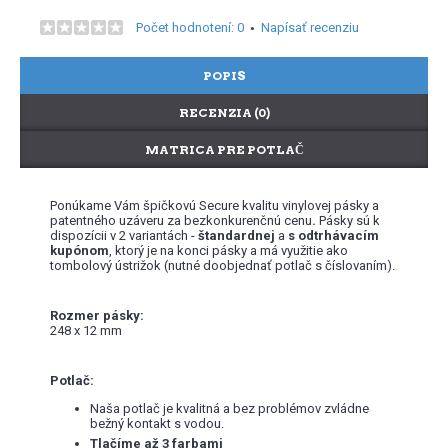
Počet hodnotení: 0
Napísať recenziu
•
POPIS
RECENZIA (0)
MATRICA PRE POTLAČ
Ponúkame Vám špičkovú Secure kvalitu vinylovej pásky a
patentného uzáveru za bezkonkurenčnú cenu
.
Pásky sú k
dispozícii v 2 variantách -
štandardnej
a
s odtrhávacím
kupónom
, ktorý je na konci pásky a má využitie ako
tombolový ústrižok (nutné doobjednať potlač s číslovaním).
Rozmer pásky:
248 x 12 mm
Potlač:
Naša potlač je kvalitná a bez problémov zvládne
bežný kontakt s vodou.
Tlačíme až 3 farbami