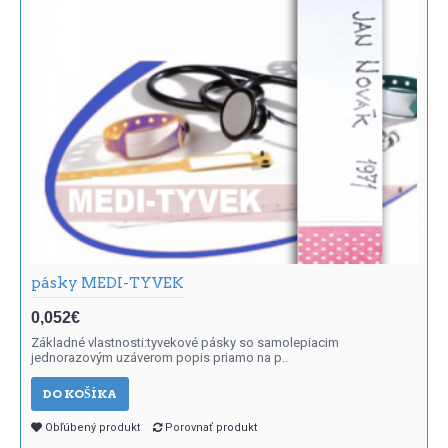
pásky MEDI-TYVEK
0,052€
Základné vlastnosti:tyvekové pásky so samolepiacim
jednorazovým uzáverom popis priamo na p..
DO KOŠÍKA
Obľúbený produkt
Porovnať produkt