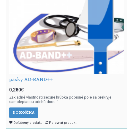
pásky AD-BAND++
0,260€
Základné vlastnosti:secure hrúbka popisné pole sa prekryje
samolepiacou priehľadnou f..
DO KOŠÍKA
Obľúbený produkt
Porovnať produkt