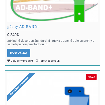
pásky AD-BAND+
0,240€
Základné vlastnosti:štandardná hrúbka popisné pole sa prekryje
samolepiacou priehľadnou fó..
DO KOŠÍKA
Obľúbený produkt
Porovnať produkt
Nové