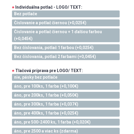
Individuálna potlač - LOGO/ TEXT:
*
Bez potlače
Číslovanie a potlač čiernou (+0,025€)
Číslovanie a potlač čiernou + 1 ďalšou farbou
(+0,045€)
Bez číslovania, potlač 1 farbou (+0,025€)
Bez číslovania, potlač 2 farbami (+0,045€)
Tlačová príprava pre LOGO/ TEXT:
*
nie, pásky bez potlače
áno, pre 100ks, 1 farba (+0,100€)
áno, pre 200ks, 1 farba (+0,050€)
áno, pre 300ks, 1 farba (+0,037€)
áno, pre 400ks, 1 farba (+0,025€)
áno, pre 500-2400 ks, 1 farba (+0,020€)
áno, pre 2500 a viac ks (zdarma)