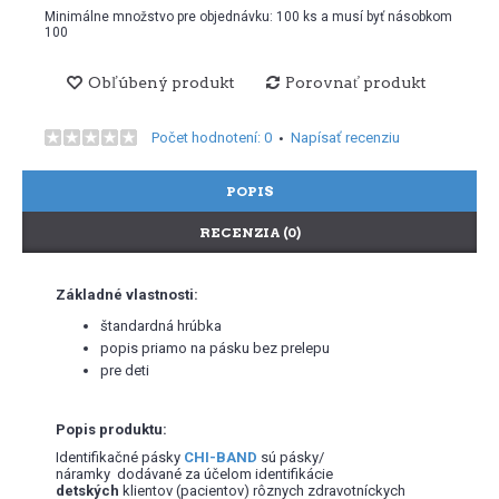
Minimálne množstvo pre objednávku: 100 ks a musí byť násobkom
100
Obľúbený produkt
Porovnať produkt
Počet hodnotení: 0
Napísať recenziu
•
POPIS
RECENZIA (0)
Základné vlastnosti:
štandardná hrúbka
popis priamo na pásku bez prelepu
pre deti
Popis produktu:
Identifikačné pásky
CHI-BAND
sú pásky/
náramky dodávané za účelom identifikácie
detských
klientov (pacientov) rôznych zdravotníckych