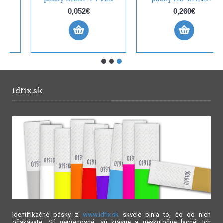
0,052€
0,260€
idfix.sk
Identifikačné pásky z
www.idfix.sk
skvele plnia to, čo od nich
očakávate. Sú neprenosné, sú krásne a neskutočne lacné. Ich