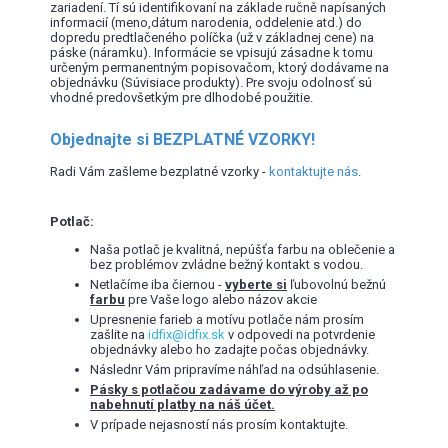
zariadení. Tí sú identifikovaní na základe ručně napísaných
informacií (meno,dátum narodenia, oddelenie atd.) do
dopredu predtlačeného políčka (už v základnej cene) na
páske (náramku). Informácie se vpisujú zásadne k tomu
určeným permanentným popisovačom, ktorý dodávame na
objednávku (Súvisiace produkty). Pre svoju odolnosť sú
vhodné predovšetkým pre dlhodobé použitie.
Objednajte si BEZPLATNÉ VZORKY!
Radi Vám zašleme bezplatné vzorky -
kontaktujte nás
.
Potlač:
Naša potlač je kvalitná, nepúšťa farbu na oblečenie a
bez problémov zvládne bežný kontakt s vodou.
Netlačíme iba čiernou -
vyberte si
ľubovolnú bežnú
farbu
pre Vaše logo alebo názov akcie
Upresnenie farieb a motívu potlače nám prosím
zašlite na
idfix@idfix.sk
v odpovedi na potvrdenie
objednávky alebo ho zadajte počas objednávky.
Následnr Vám pripravíme náhľad na odsúhlasenie.
Pásky s potlačou zadávame do výroby až po
nabehnutí platby na náš účet.
V prípade nejasností nás prosím kontaktujte.