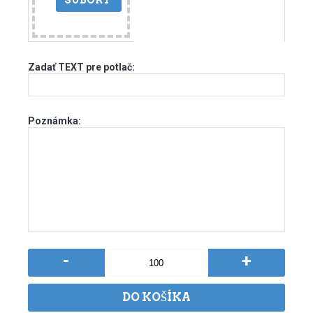
SÚBORY
Zadať TEXT pre potlač:
Poznámka:
-
+
DO KOŠÍKA