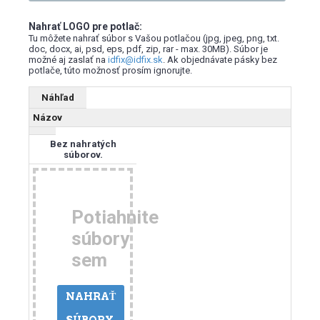
Nahrať LOGO pre potlač:
Tu môžete nahrať súbor s Vašou potlačou (jpg, jpeg, png, txt.
doc, docx, ai, psd, eps, pdf, zip, rar - max. 30MB). Súbor je
možné aj zaslať na
idfix@idfix.sk
. Ak objednávate pásky bez
potlače, túto možnosť prosím ignorujte.
Náhľad
Názov
Bez nahratých
súborov.
Potiahnite
súbory
sem
NAHRAŤ