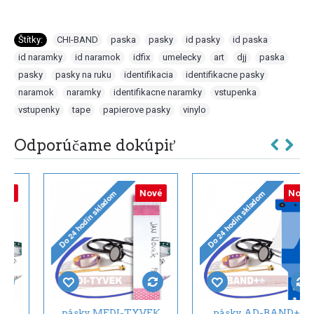
Štítky:
CHI-BAND
,
paska
,
pasky
,
id pasky
,
id paska
,
id naramky
,
id naramok
,
idfix
,
umelecky
,
art
,
djj
,
paska
,
pasky
,
pasky na ruku
,
identifikacia
,
identifikacne pasky
,
naramok
,
naramky
,
identifikacne naramky
,
vstupenka
,
vstupenky
,
tape
,
papierove pasky
,
vinylo
Odporúčame dokúpiť
Nové
Nové
pásky MEDI-TYVEK
pásky AD-BAND++